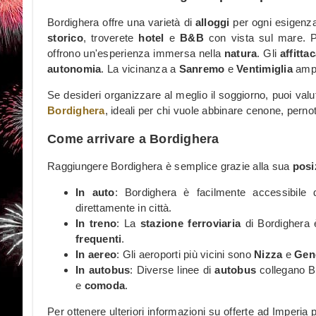
Bordighera offre una varietà di
alloggi
per ogni esigenza
storico
, troverete
hotel
e
B&B
con vista sul mare. 
offrono un'esperienza immersa nella
natura
. Gli
affitta
autonomia
. La vicinanza a
Sanremo
e
Ventimiglia
ampl
Se desideri organizzare al meglio il soggiorno, puoi valu
Bordighera
, ideali per chi vuole abbinare cenone, perno
Come arrivare a Bordighera
Raggiungere Bordighera è semplice grazie alla sua
posi
In auto
: Bordighera è facilmente accessibile d
direttamente in città.
In treno
: La
stazione ferroviaria
di Bordighera è
frequenti
.
In aereo
: Gli aeroporti più vicini sono
Nizza
e
Gen
In autobus
: Diverse linee di
autobus
collegano Bo
e
comoda
.
Per ottenere ulteriori informazioni su offerte ad Imperi