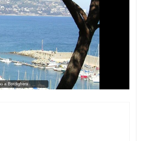
o a Bordighera
py
nk