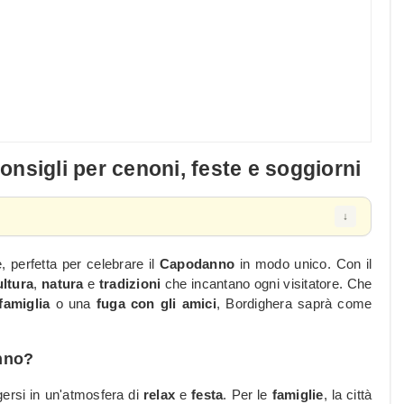
nsigli per cenoni, feste e soggiorni
, perfetta per celebrare il
Capodanno
in modo unico. Con il
ultura
,
natura
e
tradizioni
che incantano ogni visitatore. Che
famiglia
o una
fuga con gli amici
, Bordighera saprà come
anno?
ersi in un'atmosfera di
relax
e
festa
. Per le
famiglie
, la città