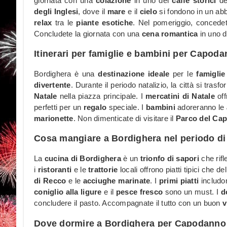
giornata con una
colazione
in uno dei
caffè storici
de
degli Inglesi
, dove il
mare
e il
cielo
si fondono in un abbr
relax
tra le
piante esotiche
. Nel pomeriggio, concede
Concludete la giornata con una
cena romantica
in uno 
Itinerari per famiglie e bambini per Capod
Bordighera è una
destinazione ideale
per le
famiglie
divertente
. Durante il periodo natalizio, la città si tras
Natale
nella piazza principale. I
mercatini di Natale
off
perfetti per un
regalo
speciale. I
bambini
adoreranno le
marionette
. Non dimenticate di visitare il
Parco del Ca
Cosa mangiare a Bordighera nel periodo d
La
cucina di Bordighera
è un
trionfo di sapori
che rifl
i
ristoranti
e le
trattorie
locali offrono piatti tipici che de
di Recco
e le
acciughe marinate
. I
primi piatti
includo
coniglio alla ligure
e il
pesce fresco
sono un must. I
d
concludere il pasto. Accompagnate il tutto con un buon
v
Dove dormire a Bordighera per Capodanno