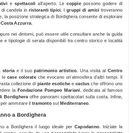
tivi
e
spettacoli
all'aperto. Le
coppie
possono godere di
 di candela in
ristoranti tipici
. I
gruppi di amici
troveranno
re, la posizione strategica di Bordighera consente di esplorare
a
Costa Azzurra
.
ppure nei dintorni, può essere utile consultare anche la guida
 e tipologie di serata disponibili tra centro storico e località
a
storia
e il suo
patrimonio artistico
. Una visita al
Centro
 le
case colorate
che evocano un'atmosfera d'altri tempi. Il
vasta collezione di
piante esotiche
e
cactus
che offrono uno
rdere la
Fondazione Pompeo Mariani
, dedicata al famoso
di Bordighera
offre panorami spettacolari sulla costa. Infine,
 per ammirare il
tramonto
sul
Mediterraneo
.
danno a Bordighera
no a Bordighera il luogo ideale per
Capodanno
. Iniziate la