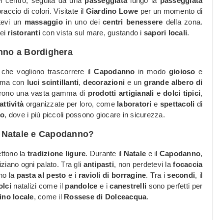
l centro, seguita da una
passeggiata
lungo la
passeggiata
accio di colori. Visitate il
Giardino Lowe
per un momento di
tevi un
massaggio
in uno dei
centri benessere
della zona.
dei
ristoranti
con vista sul mare, gustando i
sapori locali
.
anno a Bordighera
che vogliono trascorrere il
Capodanno
in modo
gioioso
e
forma con
luci scintillanti
,
decorazioni
e un
grande albero di
rono una vasta gamma di
prodotti artigianali
e
dolci tipici
,
attività
organizzate per loro, come
laboratori
e
spettacoli
di
po
, dove i più piccoli possono giocare in sicurezza.
i Natale e Capodanno?
ettono la
tradizione ligure
. Durante il
Natale
e il
Capodanno
,
liziano ogni palato. Tra gli
antipasti
, non perdetevi la
focaccia
no la
pasta al pesto
e i
ravioli di borragine
. Tra i
secondi
, il
olci
natalizi come il
pandolce
e i
canestrelli
sono perfetti per
ino locale
, come il
Rossese di Dolceacqua
.