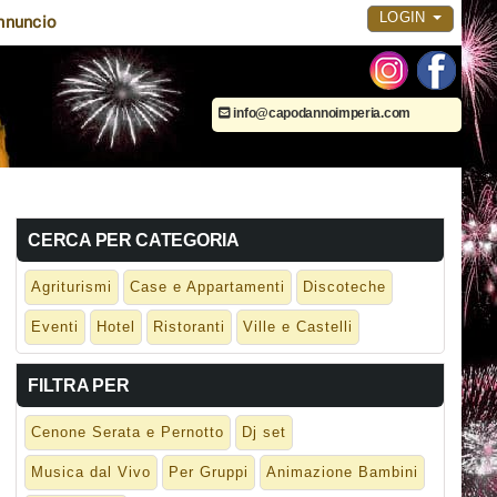
LOGIN
nnuncio
info@capodannoimperia.com
CERCA PER CATEGORIA
Agriturismi
Case e Appartamenti
Discoteche
Eventi
Hotel
Ristoranti
Ville e Castelli
FILTRA PER
Cenone Serata e Pernotto
Dj set
Musica dal Vivo
Per Gruppi
Animazione Bambini