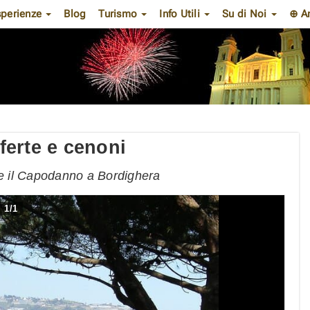
sperienze
Blog
Turismo
Info Utili
Su di Noi
⊕ A
erte e cenoni
re il Capodanno a Bordighera
1
/
1