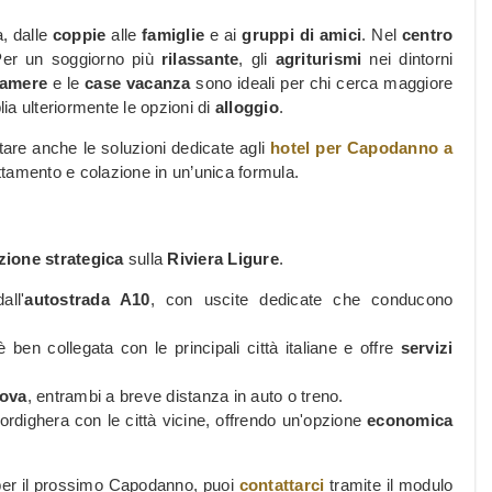
, dalle
coppie
alle
famiglie
e ai
gruppi di amici
. Nel
centro
Per un soggiorno più
rilassante
, gli
agriturismi
nei dintorni
camere
e le
case vacanza
sono ideali per chi cerca maggiore
ia ulteriormente le opzioni di
alloggio
.
tare anche le soluzioni dedicate agli
hotel per Capodanno a
ttamento e colazione in un’unica formula.
zione strategica
sulla
Riviera Ligure
.
all'
autostrada A10
, con uscite dedicate che conducono
 ben collegata con le principali città italiane e offre
servizi
ova
, entrambi a breve distanza in auto o treno.
rdighera con le città vicine, offrendo un'opzione
economica
a per il prossimo Capodanno, puoi
contattarci
tramite il modulo