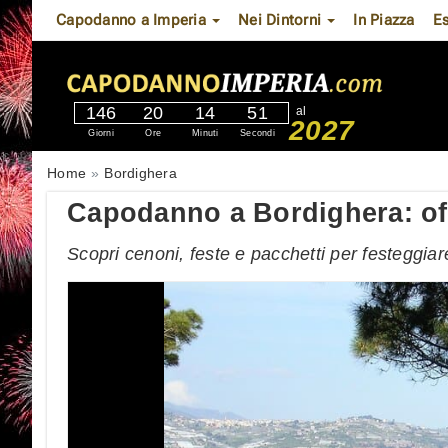
Capodanno a Imperia
Nei Dintorni
In Piazza
E
146
20
14
51
al
2027
Giorni
Ore
Minuti
Secondi
Home
Bordighera
Capodanno a Bordighera: off
Scopri cenoni, feste e pacchetti per festeggia