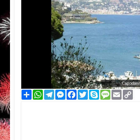
Capodann
Condividi
WhatsApp
Telegram
Messenger
Facebook
Twitter
Skype
Message
Email
Co
Li