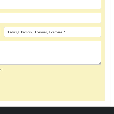
0
adulti
,
0
bambini
,
0
neonati
,
1
camere
*
ali