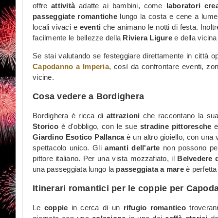
offre
attività
adatte ai bambini, come
laboratori crea
passeggiate romantiche
lungo la costa e cene a lume
locali vivaci e
eventi
che animano le notti di festa. Inolt
facilmente le bellezze della
Riviera Ligure
e della vicin
Se stai valutando se festeggiare direttamente in città o
Capodanno a Imperia
, così da confrontare eventi, zone
vicine.
Cosa vedere a Bordighera
Bordighera è ricca di
attrazioni
che raccontano la su
Storico
è d'obbligo, con le sue
stradine pittoresche
e
Giardino Esotico Pallanca
è un altro gioiello, con una 
spettacolo unico. Gli
amanti dell'arte
non possono pe
pittore italiano. Per una vista mozzafiato, il
Belvedere 
una passeggiata lungo la
passeggiata a mare
è perfetta
Itinerari romantici per le coppie per Capo
Le
coppie
in cerca di un
rifugio romantico
troveran