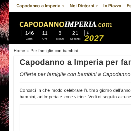
Capodanno a Imperia
Nei Dintorni
In Piazza
E
146
11
8
21
al
2027
Giorni
Ore
Minuti
Secondi
Home
Per famiglie con bambini
Capodanno a Imperia per fa
Offerte per famiglie con bambini a Capodanno 
Conosci in che modo celebrare l'ultimo giorno dell'anno
bambini, ad Imperia e zone vicine. Vedi di seguito alcune 