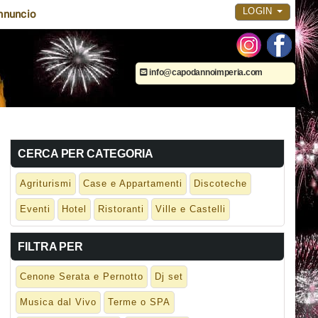
LOGIN
nnuncio
info@capodannoimperia.com
CERCA PER CATEGORIA
Agriturismi
Case e Appartamenti
Discoteche
Eventi
Hotel
Ristoranti
Ville e Castelli
FILTRA PER
Cenone Serata e Pernotto
Dj set
Musica dal Vivo
Terme o SPA