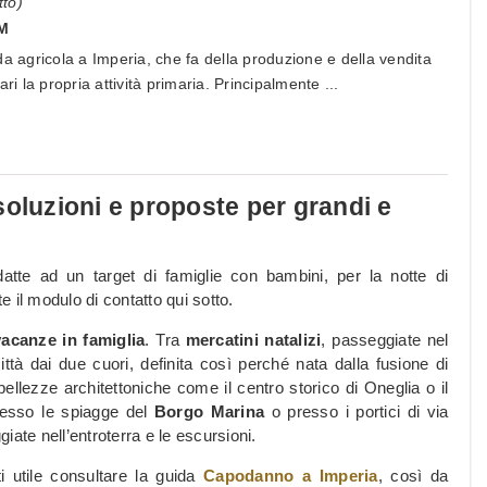
to)
IM
da agricola a Imperia, che fa della produzione e della vendita
ri la propria attività primaria. Principalmente ...
soluzioni e proposte per grandi e
datte ad un target di famiglie con bambini, per la notte di
e il modulo di contatto qui sotto.
vacanze in famiglia
. Tra
mercatini natalizi
, passeggiate nel
à dai due cuori, definita così perché nata dalla fusione di
bellezze architettoniche come il centro storico di Oneglia o il
presso le spiagge del
Borgo Marina
o presso i portici di via
ate nell’entroterra e le escursioni.
i utile consultare la guida
Capodanno a Imperia
, così da