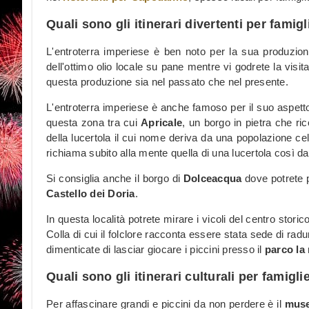
Quali sono gli itinerari divertenti per fami
L'entroterra imperiese è ben noto per la sua produzione
dell'ottimo olio locale su pane mentre vi godrete la vis
questa produzione sia nel passato che nel presente.
L'entroterra imperiese è anche famoso per il suo aspetto qu
questa zona tra cui
Apricale
, un borgo in pietra che ri
della lucertola il cui nome deriva da una popolazione c
richiama subito alla mente quella di una lucertola così da 
Si consiglia anche il borgo di
Dolceacqua
dove potrete 
Castello dei Doria
.
In questa località potrete mirare i vicoli del centro storico
Colla di cui il folclore racconta essere stata sede di radu
dimenticate di lasciar giocare i piccini presso il
parco la
Quali sono gli itinerari culturali per famig
Per affascinare grandi e piccini da non perdere è il
muse