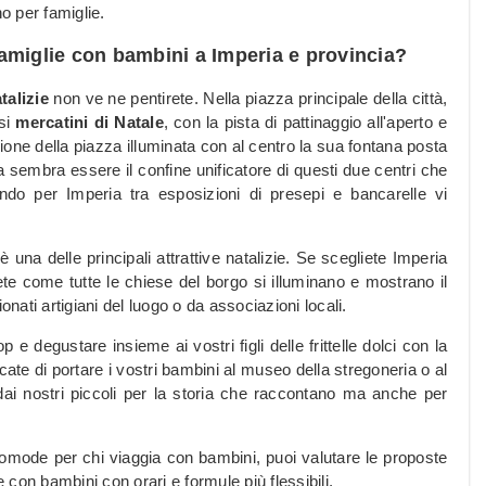
o per famiglie.
amiglie con bambini a Imperia e provincia?
talizie
non ve ne pentirete. Nella piazza principale della città,
osi
mercatini di Natale
, con la pista di pattinaggio all'aperto e
ione della piazza illuminata con al centro la sua fontana posta
 sembra essere il confine unificatore di questi due centri che
ndo per Imperia tra esposizioni di presepi e bancarelle vi
una delle principali attrattive natalizie. Se scegliete Imperia
te come tutte le chiese del borgo si illuminano e mostrano il
ati artigiani del luogo o da associazioni locali.
p e degustare insieme ai vostri figli delle frittelle dolci con la
ate di portare i vostri bambini al museo della stregoneria o al
i nostri piccoli per la storia che raccontano ma anche per
omode per chi viaggia con bambini, puoi valutare le proposte
e con bambini con orari e formule più flessibili.