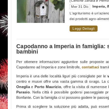
(Cenone Serata e Pernot
Imperia
,
Mer 31 Dic
L'agriturismo è un'azien
dei prodotti agro-alimenta
Leggi Dettagli
Capodanno a Imperia in famiglia: 
bambini
Per ottenere informazioni aggiuntive sulle proposte a
Capodanno ad Imperia e zone limitrofe,
contattaci
tramit
Imperia è una delle località liguri più consigliate per le
centro e musei offre una vasta gamma di svago. La citt
Oneglia
e
Porto Maurizio
, offre la visita di numerose 
Parasio
. Nella città è possibile godersi passeggiate 
Bonfante. Con la famiglia ci si possono godere le passeggi
Prima di scegliere la soluzione più adatta, può essert