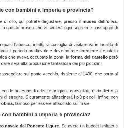
glie con bambini a Imperia e provincia?
 di olio, qui potrete degustare, presso il
museo dell'oliva
,
ita in questo museo che vi svelerà ogni segreto e passaggio di
asi fiabesco, infatti, si consiglia di visitare varie località di
corda il periodo medievale e dove potrete ammirare il castello
eltica che aveva occupato la zona, la
forma del castello
però
dare il via alla produzione fantasiosa dei più piccolini.
passeggiare sul ponte vecchio, risalente al 1400, che porta al
 con le botteghe di artisti e artigiani, consigliata è via dietro la
ni di streghe. Sicuramente affascinerà i più piccoli. Infine, non
 robina
, famoso per essere affacciato sul mare.
lie con bambini a Imperia e provincia?
o navale del Ponente Ligure
. Se avete un budget limitato e