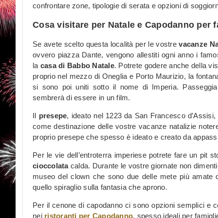
confrontare zone, tipologie di serata e opzioni di soggiorn
Cosa visitare per Natale e Capodanno per f
Se avete scelto questa località per le vostre
vacanze Na
ovvero piazza Dante, vengono allestiti ogni anno i fam
la
casa di Babbo Natale
. Potrete godere anche della vis
proprio nel mezzo di Oneglia e Porto Maurizio, la fontana
si sono poi uniti sotto il nome di Imperia. Passeggia
sembrerà di essere in un film.
Il
presepe
, ideato nel 1223 da San Francesco d’Assisi, è 
come destinazione delle vostre vacanze natalizie notere
proprio presepe che spesso è ideato e creato da appassion
Per le vie dell’entroterra imperiese potrete fare un pit sto
cioccolata
calda. Durante le vostre giornate non dimentic
museo del clown che sono due delle mete più amate da
quello spiraglio sulla fantasia che aprono.
Per il cenone di capodanno ci sono opzioni semplici e c
nei
ristoranti per Capodanno
, spesso ideali per famigli